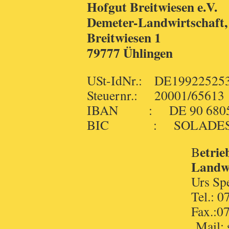
Hofgut Breitwiesen e.V.
Demeter-Landwirtschaft,
Breitwiesen 1
79777 Ühlingen
USt-IdNr.: DE19922525
Steuernr.: 20001/65613
IBAN : DE 90 6805 1
BIC : SOLADES
etrie
B
Landwi
Urs Sperli
Tel.: 07743
Fax.:07743/
Mail: sperling(a