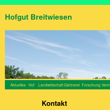
Hofgut Breitwiesen
Zum
Aktuelles
Hof
Landwirtschaft
Gärtnerei
Forschung
Verm
Inhalt
Kontakt
springen