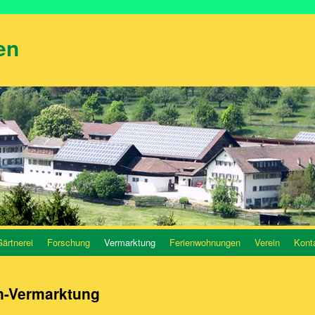
en
ärtnerei
Forschung
Vermarktung
Ferienwohnungen
Verein
Kont
n-Vermarktung